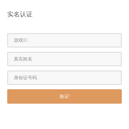
实名认证
游
戏
ID
真
实
姓
身
名
份
证
验证!
号
码